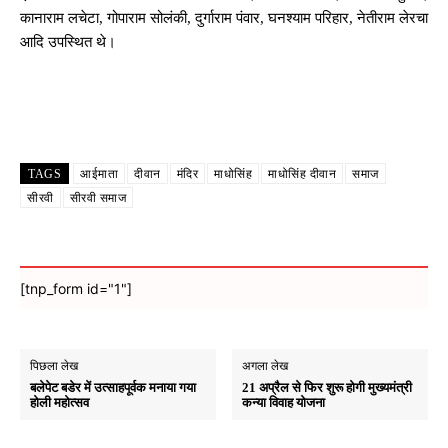
कानाराम लचेटा, गोपाराम सोलंकी, दुर्गाराम पंवार, घनश्याम परिहार, नेतीराम लेरचा
आदि उपस्थित थे।
Facebook
X
WhatsApp
Email
TAGS
आईमाता
दीवान
मंदिर
माधोसिंह
माधोसिंह दीवान
समाज
सीरवी
सीरवी समाज
[tnp_form id="1"]
पिछला लेख
अगला लेख
बलेपेट बडेर में उत्साहपूर्वक मनाया गया
21 अप्रैल से फिर शुरू होगी मुख्यमंत्री
होली महोत्सव
कन्या विवाह योजना