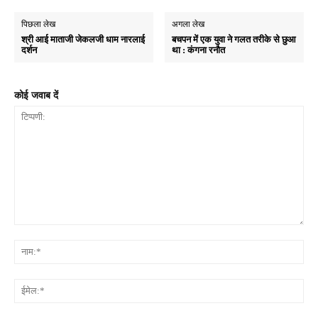
पिछला लेख
अगला लेख
श्री आई माताजी जेकलजी धाम नारलाई
बचपन में एक युवा ने गलत तरीके से छुआ
दर्शन
था : कंगना रनौत
कोई जवाब दें
टिप्पणी:
नाम
ईमे