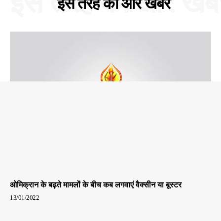
इस तरह की और खबरे
इस तरह की और खबरें
ओमिक्रान के बढ़ते मामलों के बीच कब लगवाएं वैक्सीन या बूस्टर
13/01/2022