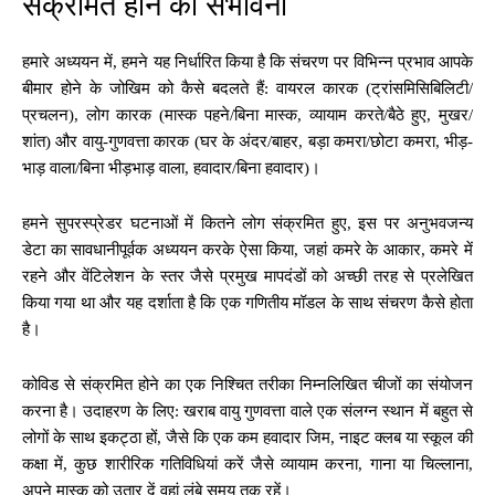
संक्रमित होने की संभावना
हमारे अध्ययन में, हमने यह निर्धारित किया है कि संचरण पर विभिन्न प्रभाव आपके
बीमार होने के जोखिम को कैसे बदलते हैं: वायरल कारक (ट्रांसमिसिबिलिटी/
प्रचलन), लोग कारक (मास्क पहने/बिना मास्क, व्यायाम करते/बैठे हुए, मुखर/
शांत) और वायु-गुणवत्ता कारक (घर के अंदर/बाहर, बड़ा कमरा/छोटा कमरा, भीड़-
भाड़ वाला/बिना भीड़भाड़ वाला, हवादार/बिना हवादार)।
हमने सुपरस्प्रेडर घटनाओं में कितने लोग संक्रमित हुए, इस पर अनुभवजन्य
डेटा का सावधानीपूर्वक अध्ययन करके ऐसा किया, जहां कमरे के आकार, कमरे में
रहने और वेंटिलेशन के स्तर जैसे प्रमुख मापदंडों को अच्छी तरह से प्रलेखित
किया गया था और यह दर्शाता है कि एक गणितीय मॉडल के साथ संचरण कैसे होता
है।
कोविड से संक्रमित होने का एक निश्चित तरीका निम्नलिखित चीजों का संयोजन
करना है। उदाहरण के लिए: खराब वायु गुणवत्ता वाले एक संलग्न स्थान में बहुत से
लोगों के साथ इकट्ठा हों, जैसे कि एक कम हवादार जिम, नाइट क्लब या स्कूल की
कक्षा में, कुछ शारीरिक गतिविधियां करें जैसे व्यायाम करना, गाना या चिल्लाना,
अपने मास्क को उतार दें वहां लंबे समय तक रहें।