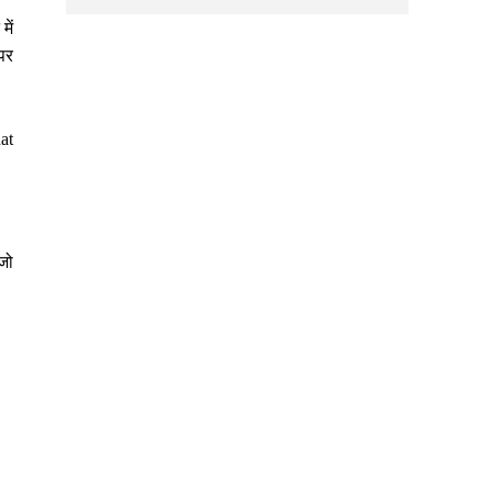
में
पर
hat
 जो