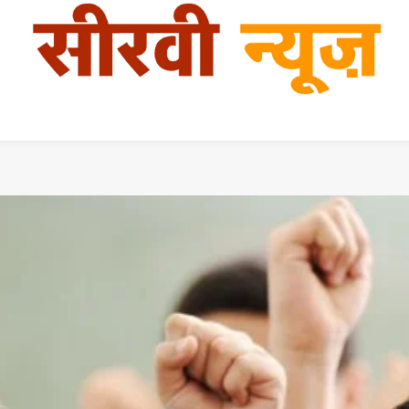
गुजरात
महाराष्ट्र
आंध्रप्रदेश
कर्नाटक
तमिलनाडु
सीरवी समाज क